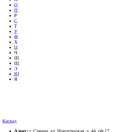
О
П
Р
С
Т
У
Ф
Х
Ц
Ч
Ш
Щ
Э
Ю
Я
Каскад
Адрес:
г. Самара, ул. Новоурицкая, д. 44, оф.17