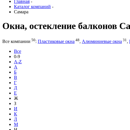
Главная
-
Каталог компаний
-
Самара
Окна, остекление балконов С
50
48
31
Все компании
:
Пластиковые окна
,
Алюминиевые окна
,
Все
0-9
A-Z
А
Б
В
Г
Д
Е
Ж
З
И
К
Л
М
Н