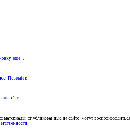
овку, еще...
ое. Первый р...
рошло 2 м...
се материалы, опубликованные на сайте, могут воспроизводиться
ветственности