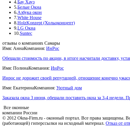
4.
Бау Хауз
5.
Белые Окна
6.
Азбука окон
7.
White House
8.
HolzKonzept (Хольцконцепт)
9.
LG Окна
10.
Suntec
отзывы о компаниях Самары
Имя: Анна
Компания:
ИнРос
Обещали стоимость по акции, в итоге насчитали доставку, устан
Имя: Полина
Компания:
ИнРос
Инрос не дорожит своей репутацией, отношение конечно ужасн
Имя: Екатерина
Компания:
Уютный дом
Заказала окна 3 июня, обещали поставить окна за 3-4 недели. П
Все оконные
компании России
© 2012 Okna-Firm.ru - оконный портал. Все права защищены. В
(работающей) гиперссылки на исходный материал.
Отказ от от