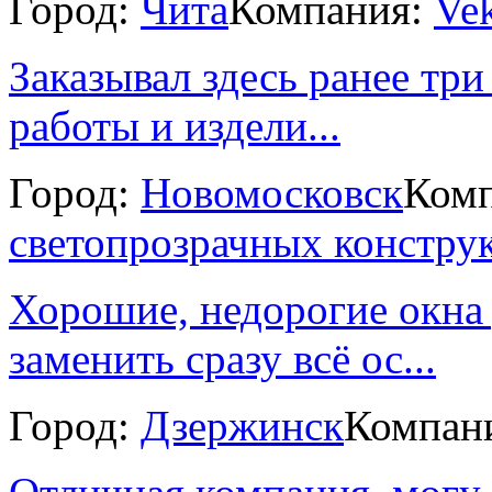
Город:
Чита
Компания:
Vek
Заказывал здесь ранее три
работы и издели...
Город:
Новомосковск
Ком
светопрозрачных констру
Хорошие, недорогие окна 
заменить сразу всё ос...
Город:
Дзержинск
Компан