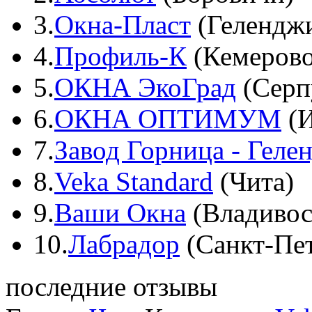
3.
Окна-Пласт
(Гелендж
4.
Профиль-К
(Кемерово
5.
ОКНА ЭкоГрад
(Серп
6.
ОКНА ОПТИМУМ
(И
7.
Завод Горница - Геле
8.
Veka Standard
(Чита)
9.
Ваши Окна
(Владивос
10.
Лабрадор
(Санкт-Пет
последние отзывы