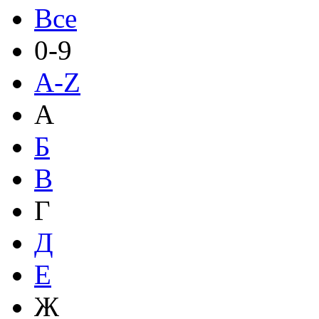
Все
0-9
A-Z
А
Б
В
Г
Д
Е
Ж