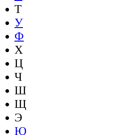
Т
У
Ф
Х
Ц
Ч
Ш
Щ
Э
Ю