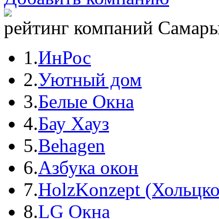
рейтинг компаний Самары 
1.
ИнРос
2.
Уютный дом
3.
Белые Окна
4.
Бау Хауз
5.
Behagen
6.
Азбука окон
7.
HolzKonzept (Хольцк
8.
LG Окна