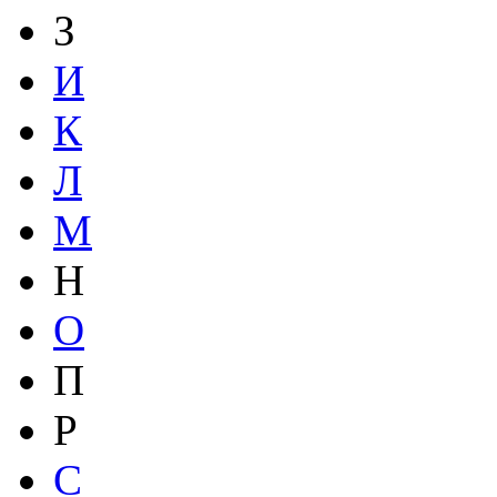
З
И
К
Л
М
Н
О
П
Р
С