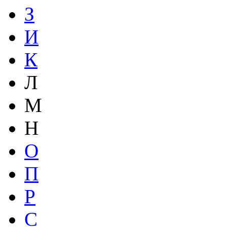
З
И
К
Л
М
Н
О
П
Р
С