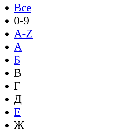
Все
0-9
A-Z
А
Б
В
Г
Д
Е
Ж