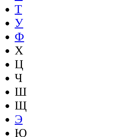
Т
У
Ф
Х
Ц
Ч
Ш
Щ
Э
Ю