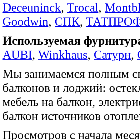
Deceuninck
,
Trocal
,
Montb
Goodwin
,
СПК
,
ТАТПРО
Используемая фурнитур
AUBI
,
Winkhaus
,
Сатурн
,
Мы занимаемся полным сп
балконов и лоджий: остекл
мебель на балкон, электр
балкон источников отопле
Просмотров с начала мес