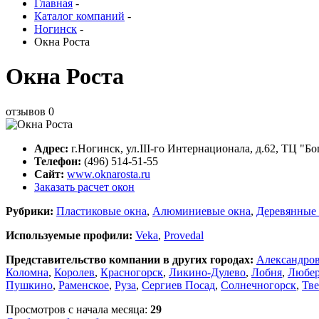
Главная
-
Каталог компаний
-
Ногинск
-
Окна Роста
Окна Роста
отзывов
0
Адрес:
г.
Ногинск
,
ул.III-го Интернационала, д.62
, ТЦ "Бо
Телефон:
(496) 514-51-55
Сайт:
www.oknarosta.ru
Заказать расчет окон
Рубрики:
Пластиковые окна
,
Алюминиевые окна
,
Деревянные 
Используемые профили:
Veka
,
Provedal
Представительство компании в других городах:
Александро
Коломна
,
Королев
,
Красногорск
,
Ликино-Дулево
,
Лобня
,
Любе
Пушкино
,
Раменское
,
Руза
,
Сергиев Посад
,
Солнечногорск
,
Тве
Просмотров с начала месяца:
29