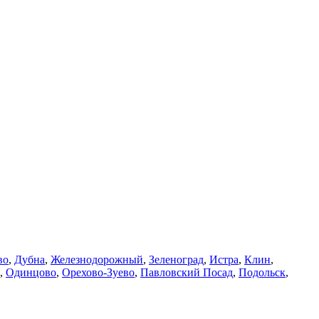
во
,
Дубна
,
Железнодорожный
,
Зеленоград
,
Истра
,
Клин
,
,
Одинцово
,
Орехово-Зуево
,
Павловский Посад
,
Подольск
,