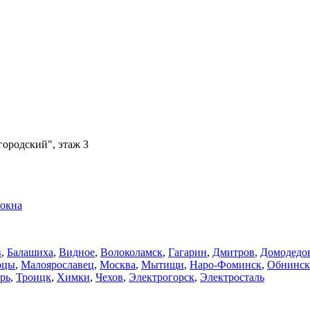
городский", этаж 3
окна
в
,
Балашиха
,
Видное
,
Волоколамск
,
Гагарин
,
Дмитров
,
Домодедо
рцы
,
Малоярославец
,
Москва
,
Мытищи
,
Наро-Фоминск
,
Обнинск
рь
,
Троицк
,
Химки
,
Чехов
,
Электрогорск
,
Электросталь