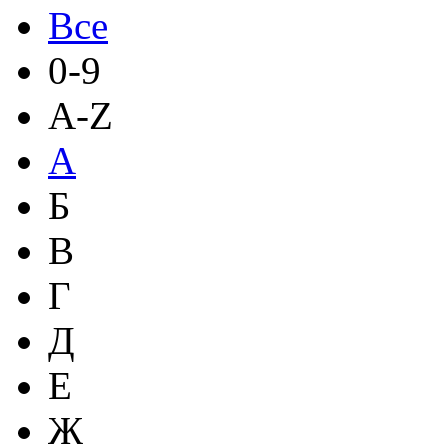
Все
0-9
A-Z
А
Б
В
Г
Д
Е
Ж