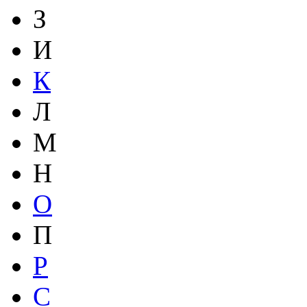
З
И
К
Л
М
Н
О
П
Р
С