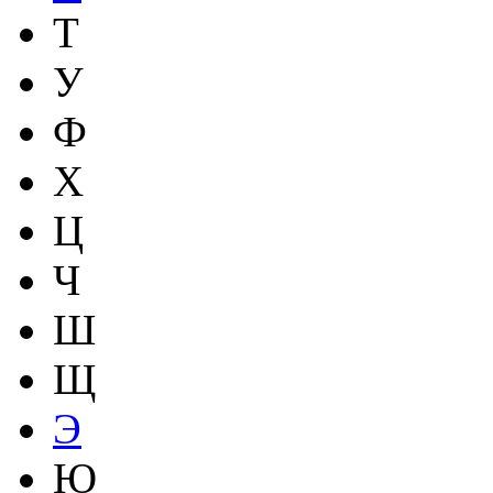
Т
У
Ф
Х
Ц
Ч
Ш
Щ
Э
Ю