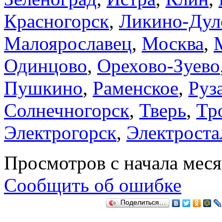
Красногорск
,
Ликино-Дул
Малоярославец
,
Москва
,
Одинцово
,
Орехово-Зуево
Пушкино
,
Раменское
,
Руз
Солнечногорск
,
Тверь
,
Тр
Электрогорск
,
Электроста
Просмотров с начала мес
Сообщить об ошибке
Поделиться…