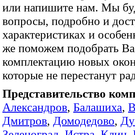
или напишите нам. Мы бу
вопросы, подробно и дост
характеристиках и особен
же поможем подобрать В
комплектацию новых око
которые не перестанут ра
Представительство комп
Александров
,
Балашиха
,
В
Дмитров
,
Домодедово
,
Ду
Зеленоград
,
Истра
,
Клин
,