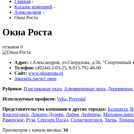
Главная
-
Каталог компаний
-
Александров
-
Окна Роста
Окна Роста
отзывов
0
Адрес:
г.
Александров
,
ул.Свердлова, д.56
, "Спортивный 
Телефон:
(49244) 2-03-25, 8-915-792-46-00
Сайт:
www.oknarosta.ru
Заказать расчет окон
Рубрики:
Пластиковые окна
,
Алюминиевые окна
,
Деревянные 
Используемые профили:
Veka
,
Provedal
Представительство компании в других городах:
Балашиха
,
В
Красногорск
,
Ликино-Дулево
,
Лобня
,
Люберцы
,
Малоярославе
Раменское
,
Руза
,
Сергиев Посад
,
Солнечногорск
,
Тверь
,
Троицк
Просмотров с начала месяца:
34