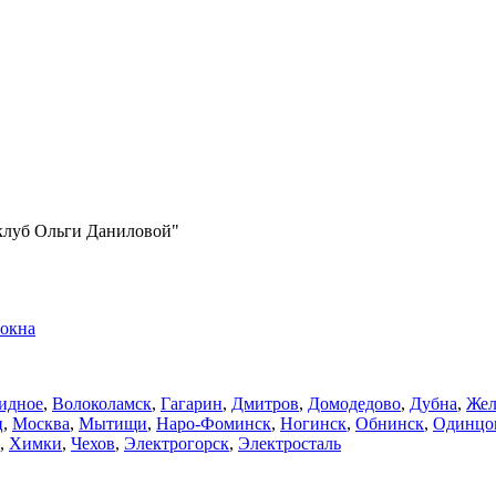
клуб Ольги Даниловой"
окна
идное
,
Волоколамск
,
Гагарин
,
Дмитров
,
Домодедово
,
Дубна
,
Жел
ц
,
Москва
,
Мытищи
,
Наро-Фоминск
,
Ногинск
,
Обнинск
,
Одинцо
,
Химки
,
Чехов
,
Электрогорск
,
Электросталь