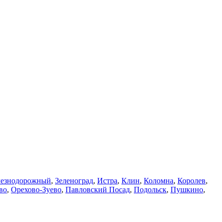
езнодорожный
,
Зеленоград
,
Истра
,
Клин
,
Коломна
,
Королев
,
во
,
Орехово-Зуево
,
Павловский Посад
,
Подольск
,
Пушкино
,