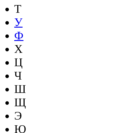
Т
У
Ф
Х
Ц
Ч
Ш
Щ
Э
Ю