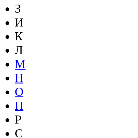
З
И
К
Л
М
Н
О
П
Р
С