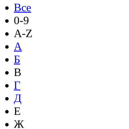
Все
0-9
A-Z
А
Б
В
Г
Д
Е
Ж