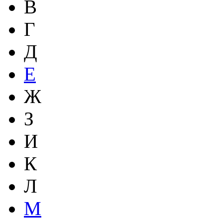
В
Г
Д
Е
Ж
З
И
К
Л
М