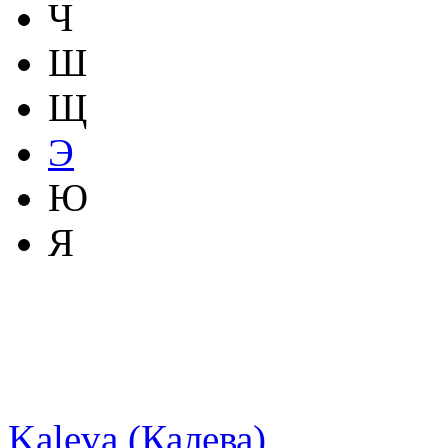
Ч
Ш
Щ
Э
Ю
Я
Kaleva (Калева)