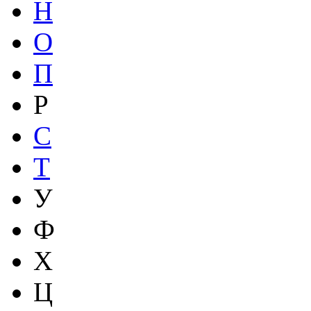
Н
О
П
Р
С
Т
У
Ф
Х
Ц