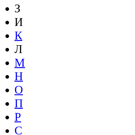
З
И
К
Л
М
Н
О
П
Р
С