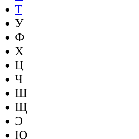
Т
У
Ф
Х
Ц
Ч
Ш
Щ
Э
Ю