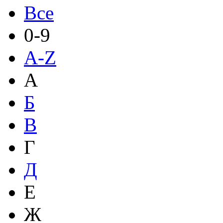
Все
0-9
A-Z
А
Б
В
Г
Д
Е
Ж