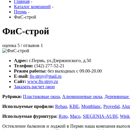
Главная
-
Каталог компаний
-
Пермь
-
ФиС-строй
ФиС-строй
оценка
5
/ отзывов
1
Адрес:
г.
Пермь
,
ул.Дзержинского, д.50
Телефон:
(342) 277-52-21
Режим работы:
без выходных с 09.00-20.00
E-mail:
fis-stroy@mail.ru
Сайт:
www.fis-stroy.ru
Заказать расчет окон
Рубрики:
Пластиковые окна
,
Алюминиевые окна
,
Деревянные 
Используемые профили:
Rehau
,
KBE
,
Montblanc
,
Provedal
,
Alup
Используемая фурнитура:
Roto
,
Maco
,
SIEGENIA-AUBI
,
Wink
Остекление балконов и лоджий в Перми наша компания выполн