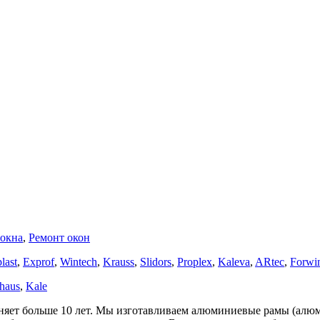
окна
,
Ремонт окон
last
,
Exprof
,
Wintech
,
Krauss
,
Slidors
,
Proplex
,
Kaleva
,
ARtec
,
Forwi
haus
,
Kale
яет больше 10 лет. Мы изготавливаем алюминиевые рамы (алюм