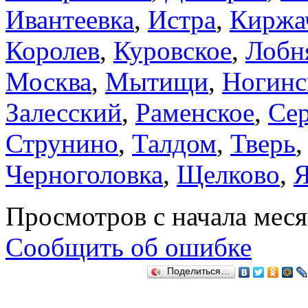
Ивантеевка
,
Истра
,
Киржа
Королев
,
Куровское
,
Лобн
Москва
,
Мытищи
,
Ногинс
Залесский
,
Раменское
,
Сер
Струнино
,
Талдом
,
Тверь
Черноголовка
,
Щелково
,
Я
Просмотров с начала мес
Сообщить об ошибке
Поделиться…