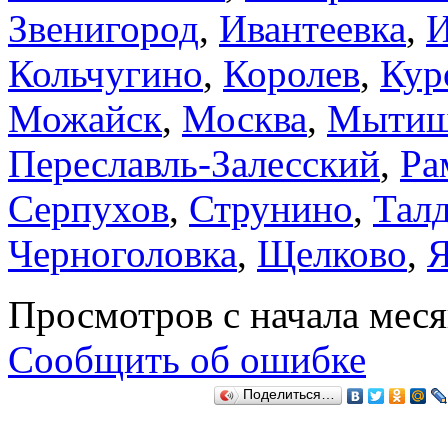
Звенигород
,
Ивантеевка
,
И
Кольчугино
,
Королев
,
Кур
Можайск
,
Москва
,
Мыти
Переславль-Залесский
,
Ра
Серпухов
,
Струнино
,
Тал
Черноголовка
,
Щелково
,
Я
Просмотров с начала мес
Сообщить об ошибке
Поделиться…