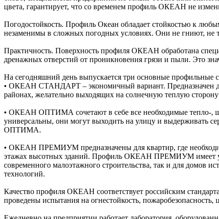
цвета, гарантирует, что со временем профиль ОКЕАН не измени
Погодостойкость. Профиль Океан обладает стойкостью к любы
незаменимы в сложных погодных условиях. Они не гниют, не 
Практичность. Поверхность профиля ОКЕАН обработана специа
дренажных отверстий от проникновения грязи и пыли. Это знач
На сегодняшний день выпускается три основные профильные 
• ОКЕАН СТАНДАРТ – экономичный вариант. Предназначен для 
районах, желательно выходящих на солнечную теплую сторону 
• ОКЕАН ОПТИМА сочетают в себе все необходимые тепло-,
универсальны, они могут выходить на улицу и выдерживать с
ОПТИМА.
• ОКЕАН ПРЕМИУМ предназначены для квартир, где необходима
этажах высотных зданий. Профиль ОКЕАН ПРЕМИУМ имеет увел
современного малоэтажного строительства, так и для домов
технологий.
Качество профиля ОКЕАН соответствует российским стандарта
проведены испытания на огнестойкость, пожаробезопасность, ц
Ежедневно на предприятии работает лаборатория, оборудованн