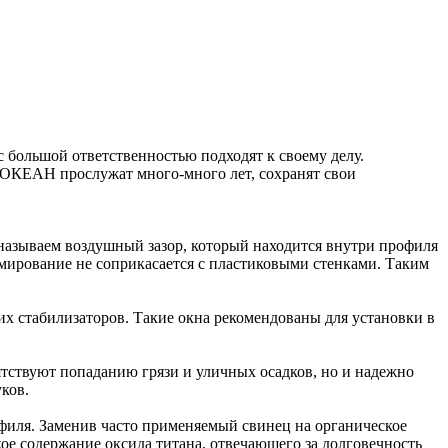
большой ответственностью подходят к своему делу.
 ОКЕАН прослужат много-много лет, сохранят свои
называем воздушный зазор, который находится внутри профиля
рмирование не соприкасается с пластиковыми стенками. Таким
 стабилизаторов. Такие окна рекомендованы для установки в
тствуют попаданию грязи и уличных осадков, но и надежно
ков.
филя. Заменив часто применяемый свинец на органическое
ое содержание оксида титана, отвечающего за долговечность