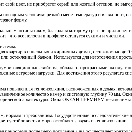
т свой цвет, не приобретет серый или желтый оттенок, не выгор
м погодным условиям: резкой смене температур и влажности, 
теряют форму.
льным антистатиком, благодаря которому грязь не прилипает 
ит , что все полости в профиле останутся сухими и чистыми.
системы:
квартир в панельных и кирпичных домах, с этажностью до 9 э
или остекленный балкон. Используется для изготовления прост
 шумоизоляционные свойства, обладают прекрасными эксплуа
ерьезные ветровые нагрузки. Для достижения этого результата
 повышенная теплоизоляция, расположенных в домах, которые н
иченное количество камер и системную глубину 70 мм. Окна и
 исторической архитектуры. Окна ОКЕАН ПРЕМИУМ незаменимы 
м, нормам и требованиям. Государственные исследовательские
ветоустойчивость и морозостойкость, звуко- и теплоизоляцию.
ая приборами последнего поколения. Она осуществляет контроль