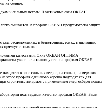
ит на солнце.
осадкам и сильным ветрам. Пластиковые окна ОКЕАН
и легко смывается. В профиле ОКЕАН предусмотрена защита
тажа, расположенных в безветренных зонах, в низинных
ых прямоугольных окон.
тационными качествами. Окна ОКЕАН ОПТИМА –
 специалисты увеличили толщину стенки профиля ОКЕАН
аходятся в зоне сильных ветров, на сопках, на верхних
з этого профиля одинаково хорошо подходят как для
при строительстве домов с применением энергосберегающих
 лаборатории подтвердили качество профиля ОКЕАН. Были
 над качеством готовой продукции и всего используемого