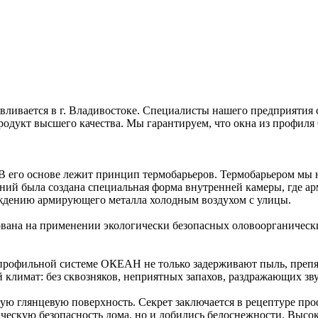
ивается в г. Владивостоке. Специалисты нашего предприятия с 
дукт высшего качества. Мы гарантируем, что окна из профиля
 его основе лежит принцип термобарьеров. Термобарьером мы 
аний была создана специальная форма внутренней камеры, где а
аждению армирующего металла холодным воздухом с улицы.
ана на применении экологически безопасных оловоорганических
 профильной системе ОКЕАН не только задерживают пыль, препя
климат: без сквозняков, неприятных запахов, раздражающих зву
ю глянцевую поверхность. Секрет заключается в рецептуре про
ческую безопасность дома, но и добились белоснежности. Высок