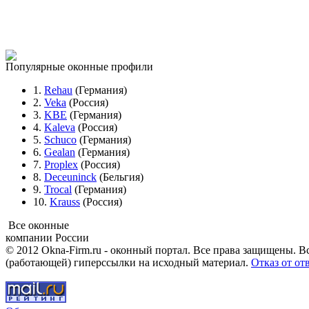
Популярные оконные профили
1.
Rehau
(Германия)
2.
Veka
(Россия)
3.
KBE
(Германия)
4.
Kaleva
(Россия)
5.
Schuco
(Германия)
6.
Gealan
(Германия)
7.
Proplex
(Россия)
8.
Deceuninck
(Бельгия)
9.
Trocal
(Германия)
10.
Krauss
(Россия)
Все оконные
компании России
© 2012 Okna-Firm.ru - оконный портал. Все права защищены. В
(работающей) гиперссылки на исходный материал.
Отказ от от