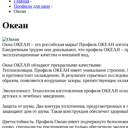
Главная
-
Профили для окон
-
Океан
Океан
Окна ОКЕАН – это российская марка! Профиль ОКЕАН изготавл
Ежедневным трудом они доказывают, что профиль ОКЕАН – про
эксплуатационные качества и внешний вид.
Окна ОКЕАН обладают прекрасными качествами:
Теплоизоляция. Профиль ОКЕАН имеет уникальное строение. В
и противостоит охлаждению. В результате серьезных исследов
образом, появляются воздушные зазоры, препятствующие охл
Экологичност. Технология изготовления профиля ОКЕАН основ
детских и лечебных заведениях.
Защита от шума. Два контура уплотнения, предусмотренных в
защищают дом от шума. Такая конструкция обеспечит здоровый 
Цветостойкость. Профиль Океан имеет подчеркнуто белоснежну
олово, специалисты предприятия не только обеспечили экологи