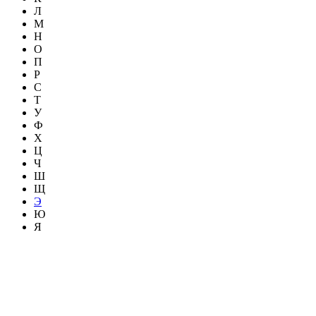
Л
М
Н
О
П
Р
С
Т
У
Ф
Х
Ц
Ч
Ш
Щ
Э
Ю
Я