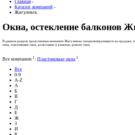
Главная
-
Каталог компаний
-
Жигулевск
Окна, остекление балконов Ж
В данном разделе представлены компании Жигулевска специализирующиеся на продаже, пр
окна, пластиковые окна, рольставни и решетки, ремонт окон.
1
1
Все компании
:
Пластиковые окна
Все
0-9
A-Z
А
Б
В
Г
Д
Е
Ж
З
И
К