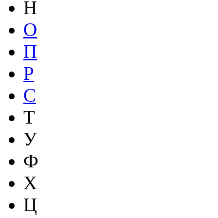
Н
О
П
Р
С
Т
У
Ф
Х
Ц