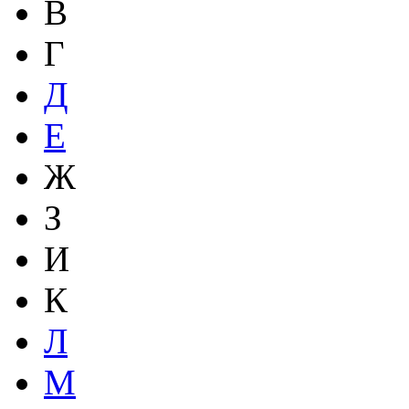
В
Г
Д
Е
Ж
З
И
К
Л
М