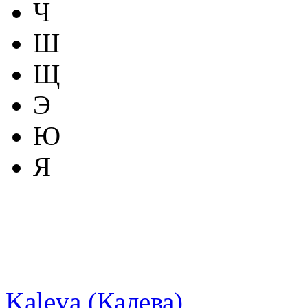
Ч
Ш
Щ
Э
Ю
Я
Kaleva (Калева)