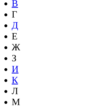
В
Г
Д
Е
Ж
З
И
К
Л
М