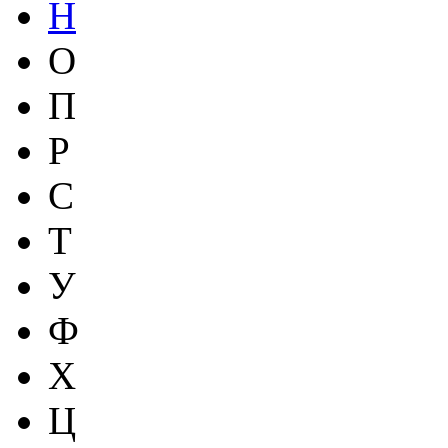
Н
О
П
Р
С
Т
У
Ф
Х
Ц