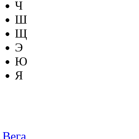
Ч
Ш
Щ
Э
Ю
Я
Вега