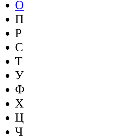
О
П
Р
С
Т
У
Ф
Х
Ц
Ч