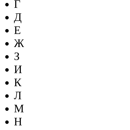
Г
Д
Е
Ж
З
И
К
Л
М
Н