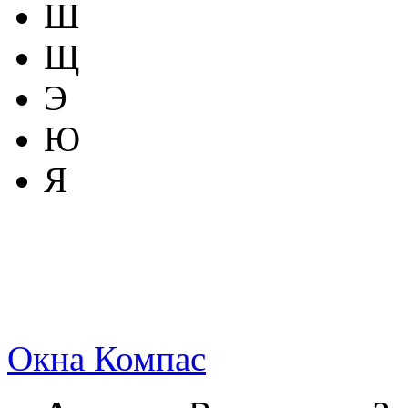
Ш
Щ
Э
Ю
Я
Окна Компас