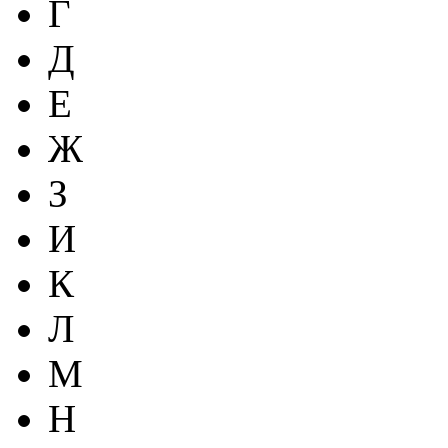
Г
Д
Е
Ж
З
И
К
Л
М
Н