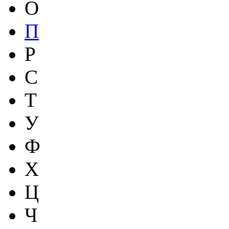
О
П
Р
С
Т
У
Ф
Х
Ц
Ч