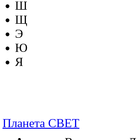
Ш
Щ
Э
Ю
Я
Планета СВЕТ