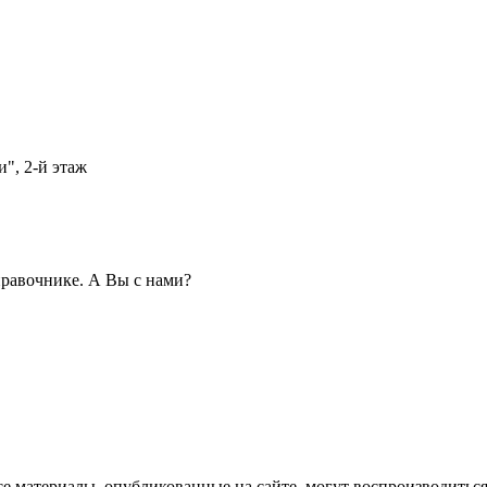
и", 2-й этаж
равочнике. А Вы с нами?
се материалы, опубликованные на сайте, могут воспроизводиться