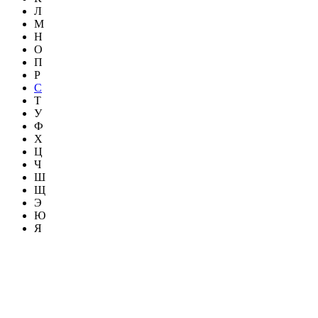
Л
М
Н
О
П
Р
С
Т
У
Ф
Х
Ц
Ч
Ш
Щ
Э
Ю
Я