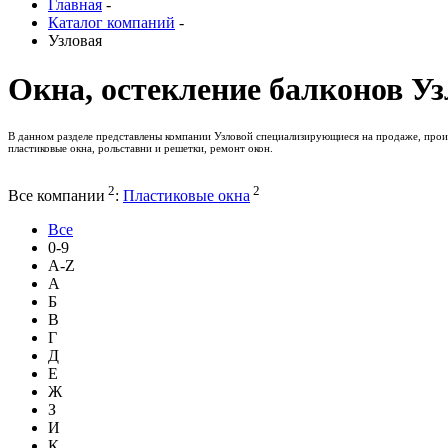
Главная
-
Каталог компаний
-
Узловая
Окна, остекление балконов У
В данном разделе представлены компании Узловой специализирующиеся на продаже, произ
пластиковые окна, рольставни и решетки, ремонт окон.
2
2
Все компании
:
Пластиковые окна
Все
0-9
A-Z
А
Б
В
Г
Д
Е
Ж
З
И
К