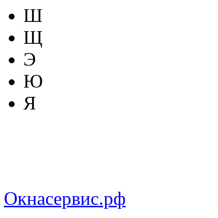
Ш
Щ
Э
Ю
Я
Окнасервис.рф