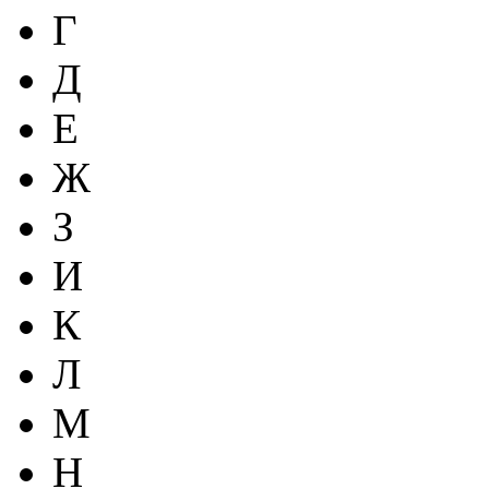
Г
Д
Е
Ж
З
И
К
Л
М
Н