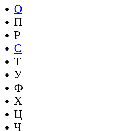
О
П
Р
С
Т
У
Ф
Х
Ц
Ч