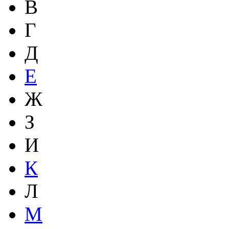
В
Г
Д
Е
Ж
З
И
К
Л
М