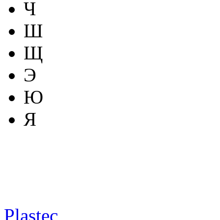
Ч
Ш
Щ
Э
Ю
Я
Plastec