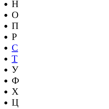
Н
О
П
Р
С
Т
У
Ф
Х
Ц