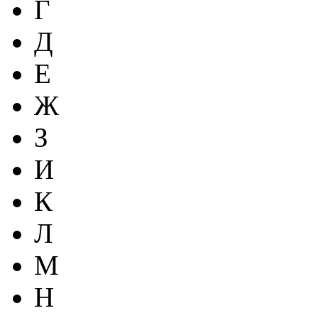
Г
Д
Е
Ж
З
И
К
Л
М
Н