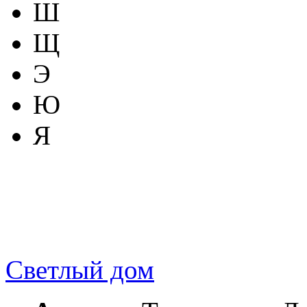
Ш
Щ
Э
Ю
Я
Светлый дом