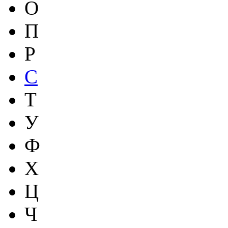
О
П
Р
С
Т
У
Ф
Х
Ц
Ч