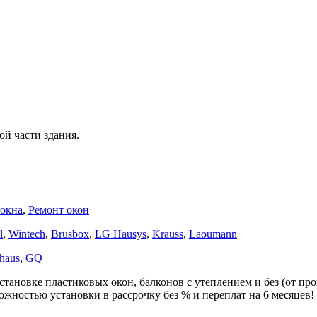
ной части здания.
окна
,
Ремонт окон
l
,
Wintech
,
Brusbox
,
LG Hausys
,
Krauss
,
Laoumann
haus
,
GQ
тановке пластиковых окон, балконов с утеплением и без (от пр
жностью установки в рассрочку без % и переплат на 6 месяцев!