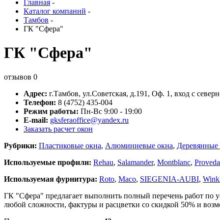
Главная
-
Каталог компаний
-
Тамбов
-
ГК "Сфера"
ГК "Сфера"
отзывов
0
Адрес:
г.
Тамбов
,
ул.Советская, д.191
, Оф. 1, вход с север
Телефон:
8 (4752) 435-004
Режим работы:
Пн-Вс 9:00 - 19:00
E-mail:
gksferaoffice@yandex.ru
Заказать расчет окон
Рубрики:
Пластиковые окна
,
Алюминиевые окна
,
Деревянные 
Используемые профили:
Rehau
,
Salamander
,
Montblanc
,
Proveda
Используемая фурнитура:
Roto
,
Maco
,
SIEGENIA-AUBI
,
Wink
ГК "Сфера" предлагает выполнить полный перечень работ по ус
любой сложности, фактуры и расцветки со скидкой 50% и возмо