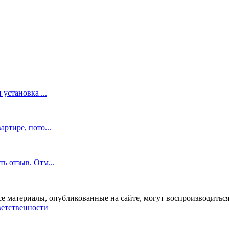
установка ...
ртире, пото...
ь отзыв. Отм...
се материалы, опубликованные на сайте, могут воспроизводиться
ветственности