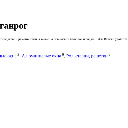
аганрог
изводстве и ремонте окон, а также на остеклении балконов и лоджий. Для Вашего удобства
3
6
9
ные окна
,
Алюминиевые окна
,
Рольставни, решетки