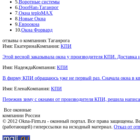
5.
Воротные системы
6.
DoorHan-Таганрог
7.
Окна teploMAX
8.
Новые Окна
9.
Евроокна
10.
Окна Форвард
отзывы о компаниях Таганрога
Имя: Екатерина
Компания:
КПИ
Этой весной заказывала окна у производителя КПИ. Доставка и 
Имя: Надежда
Компания:
КПИ
В фирму КПИ обращаюсь уже не первый раз. Сначала окна в ква
Имя: Елена
Компания:
КПИ
Пережив зиму с окнами от производителя КПИ, решила написат
Все оконные
компании России
© 2012 Okna-Firm.ru - оконный портал. Все права защищены. В
(работающей) гиперссылки на исходный материал.
Отказ от от