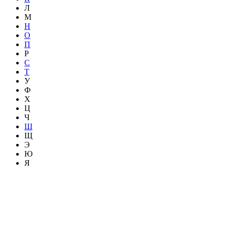
Л
М
Н
О
П
Р
С
Т
У
Ф
Х
Ц
Ч
Ш
Щ
Э
Ю
Я