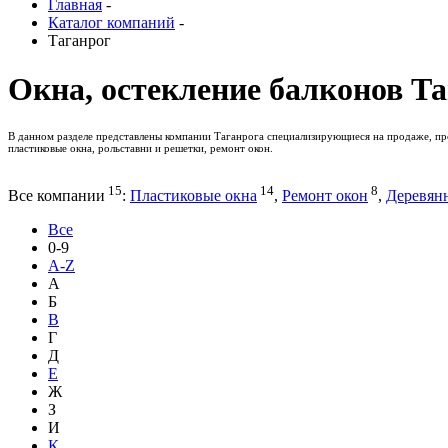
Главная
-
Каталог компаний
-
Таганрог
Окна, остекление балконов Т
В данном разделе представлены компании Таганрога специализирующиеся на продаже, про
пластиковые окна, рольставни и решетки, ремонт окон.
15
14
8
Все компании
:
Пластиковые окна
,
Ремонт окон
,
Деревян
Все
0-9
A-Z
А
Б
В
Г
Д
Е
Ж
З
И
К