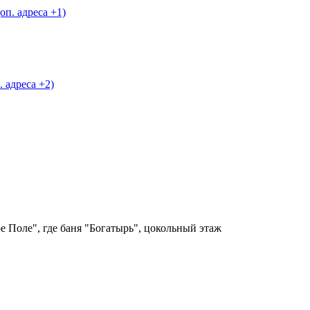
доп. адреса +1)
. адреса +2)
кое Поле", где баня "Богатырь", цокольный этаж