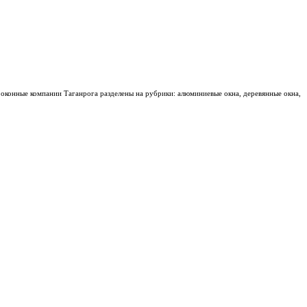
 оконные компании Таганрога разделены на рубрики: алюминиевые окна, деревянные окна,