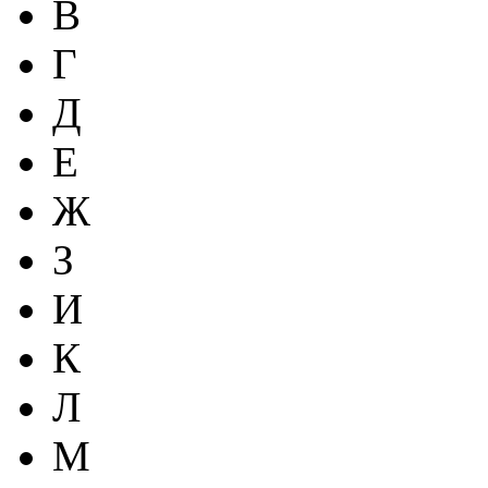
В
Г
Д
Е
Ж
З
И
К
Л
М