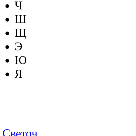
Ч
Ш
Щ
Э
Ю
Я
Светоч