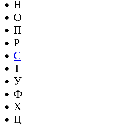
Н
О
П
Р
С
Т
У
Ф
Х
Ц