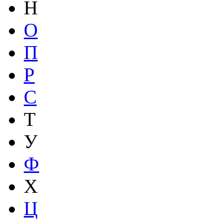
Н
О
П
Р
С
Т
У
Ф
Х
Ц