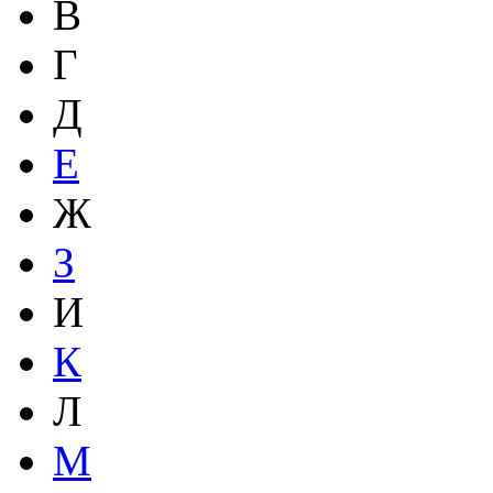
В
Г
Д
Е
Ж
З
И
К
Л
М