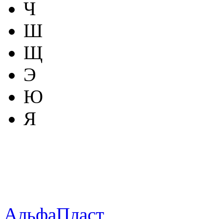
Ч
Ш
Щ
Э
Ю
Я
АльфаПласт