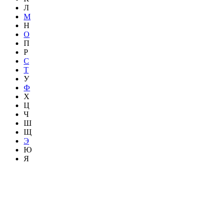
Л
М
Н
О
П
Р
С
Т
У
Ф
Х
Ц
Ч
Ш
Щ
Э
Ю
Я