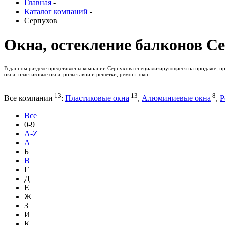
Главная
-
Каталог компаний
-
Серпухов
Окна, остекление балконов С
В данном разделе представлены компании Серпухова специализирующиеся на продаже, про
окна, пластиковые окна, рольставни и решетки, ремонт окон.
13
13
8
Все компании
:
Пластиковые окна
,
Алюминиевые окна
,
Р
Все
0-9
A-Z
А
Б
В
Г
Д
Е
Ж
З
И
К