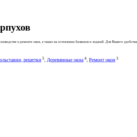
ерпухов
изводстве и ремонте окон, а также на остеклении балконов и лоджий. Для Вашего удобств
5
4
3
ольставни, решетки
,
Деревянные окна
,
Ремонт окон