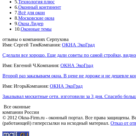
5.
Технология плюс
6.
Оконный континент
7.
Всё для окон
8.
Московские окна
9.
Окна Лидер
10.
Оконные темы
отзывы о компаниях Серпухова
Имя: Сергей Тим
Компания:
ОКНА ЭкоГрад
Сделали все хорошо. Еще дали советы по самой стройки, видно 
Имя: Евгений Ч.
Компания:
ОКНА ЭкоГрад
Второй раз заказываем окна. В цене не дороже и не дешевле кон
Имя: Игорь
Компания:
ОКНА ЭкоГрад
Заказывал москитные сети. изготовили за 3 дня. Спасибо большо
Все оконные
компании России
© 2012 Okna-Firm.ru - оконный портал. Все права защищены. В
(работающей) гиперссылки на исходный материал.
Отказ от от