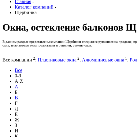
Главная
-
Каталог компаний
-
Щербинка
Окна, остекление балконов 
В данном разделе представлены компании Щербинки специализирующиеся на продаже, про
окна, пластиковые окна, рольставни и решетки, ремонт окон.
2
2
1
Все компании
:
Пластиковые окна
,
Алюминиевые окна
,
Рол
Все
0-9
A-Z
А
Б
В
Г
Д
Е
Ж
З
И
К