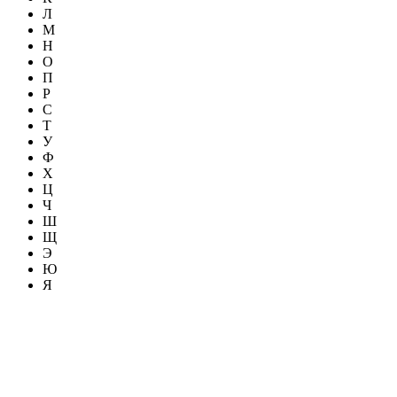
Л
М
Н
О
П
Р
С
Т
У
Ф
Х
Ц
Ч
Ш
Щ
Э
Ю
Я