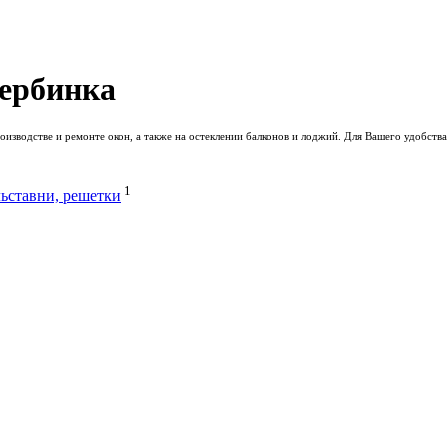
Щербинка
изводстве и ремонте окон, а также на остеклении балконов и лоджий. Для Вашего удобств
1
ьставни, решетки