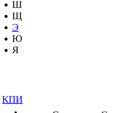
Ш
Щ
Э
Ю
Я
КПИ