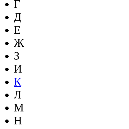
Г
Д
Е
Ж
З
И
К
Л
М
Н