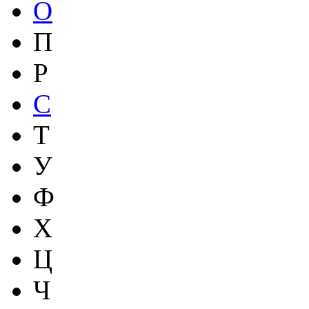
О
П
Р
С
Т
У
Ф
Х
Ц
Ч