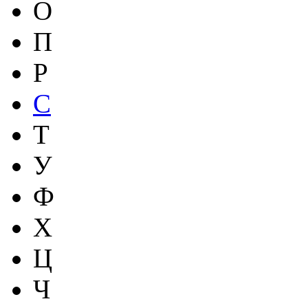
О
П
Р
С
Т
У
Ф
Х
Ц
Ч