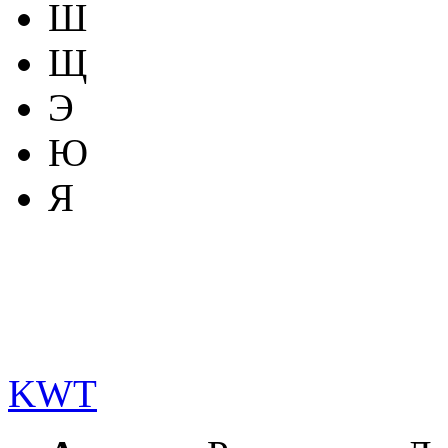
Ш
Щ
Э
Ю
Я
KWT