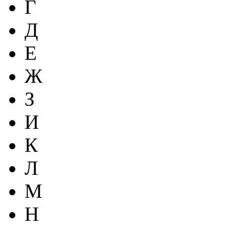
Г
Д
Е
Ж
З
И
К
Л
М
Н