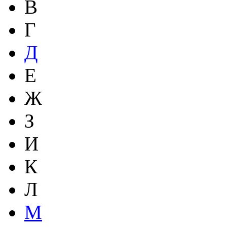
В
Г
Д
Е
Ж
З
И
К
Л
М