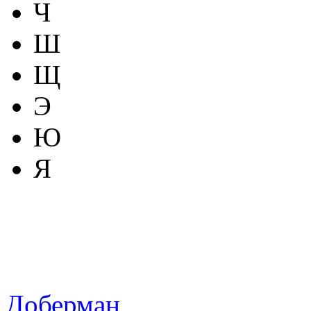
Ч
Ш
Щ
Э
Ю
Я
Доберман