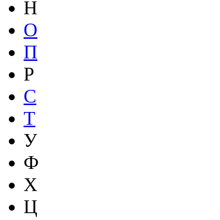
Н
О
П
Р
С
Т
У
Ф
Х
Ц