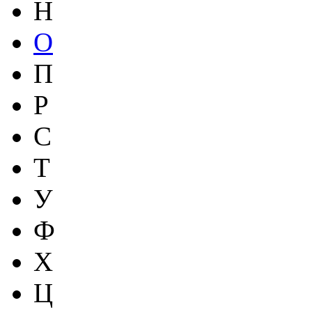
Н
О
П
Р
С
Т
У
Ф
Х
Ц