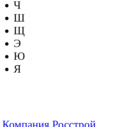
Ч
Ш
Щ
Э
Ю
Я
Компания Росстрой