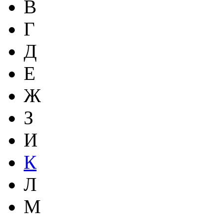
В
Г
Д
Е
Ж
З
И
К
Л
М