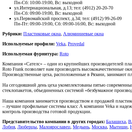
Пн-Сб: 10:00-19:00, Вс: выходной
ул.Интернациональная, д.13; тел: (4912) 20-20-70
Пн-Сб: 09:00-19:00, Вс: выходной
ул.Первомайский проспект, д.34; тел: (4912) 99-26-09
Пн-Пт: 09:00-19:00, Сб: 09:00-16:00, Вс: выходной
Рубрики:
Пластиковые окна
,
Алюминиевые окна
Используемые профили:
Veka
,
Provedal
Используемая фурнитура:
Roto
Компания «Сателс» – один из крупнейших производителей пла
Roto Frank позволяет нам производить высококачественные ок
Производственные цеха, расположенные в Рязани, занимают пл
На сегодняшний день цеха укомплектованы пятью современн
стеклопакетов, объединенных системой «безбумажное произво
Наша компания занимается производством и продажей пластик
– лучшие профильные системы класс А компании Veka и надеж
контроль производства готовой продукции.
Представительство компании в других городах:
Балашиха
,
В
Лобня
,
Люберцы
,
Малоярославец
,
Медынь
,
Москва
,
Мытищи
,