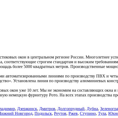
стиковых окон в центральном регионе России. Многолетнее ус
на, соответствующие строгим стандартам и высоким требования
ощадь более 5000 квадратных метров. Производственные мощнос
ыми автоматизированными линиями по производству ПВХ и чет
дство». Установлена линия по производству алюминиевых конс
овых окон уже 10 лет. Мы не экономим на составляющих окна и
ную немецкую фурнитуру Рото. На всех этапах производства п
ладимир
,
Дзержинск
,
Дмитров
,
Долгопрудный
,
Дубна
,
Зеленогр
Нижний Новгород
,
Подольск
,
Реутов
,
Ржев
,
Ступино
,
Тула
,
Юхн