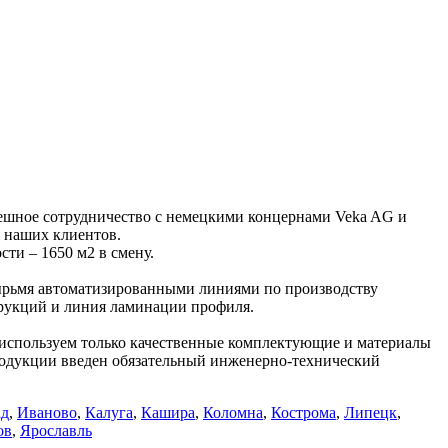
пешное сотрудничество с немецкими концернами Veka AG и
м наших клиентов.
ти – 1650 м2 в смену.
ырьмя автоматизированными линиями по производству
трукций и линия ламинации профиля.
 используем только качественные комплектующие и материалы
родукции введен обязательный инженерно-технический
ад
,
Иваново
,
Калуга
,
Кашира
,
Коломна
,
Кострома
,
Липецк
,
ов
,
Ярославль