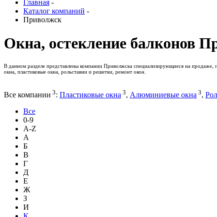
Главная
-
Каталог компаний
-
Приволжск
Окна, остекление балконов П
В данном разделе представлены компании Приволжска специализирующиеся на продаже, пр
окна, пластиковые окна, рольставни и решетки, ремонт окон.
3
3
3
Все компании
:
Пластиковые окна
,
Алюминиевые окна
,
Рол
Все
0-9
A-Z
А
Б
В
Г
Д
Е
Ж
З
И
К