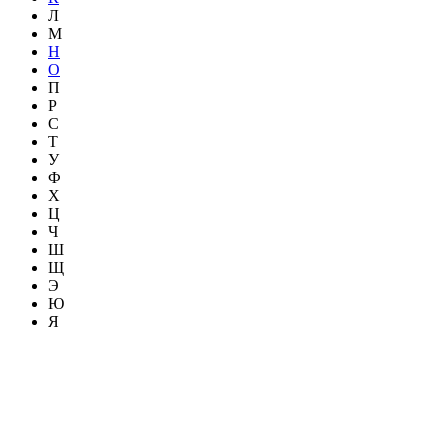
Л
М
Н
О
П
Р
С
Т
У
Ф
Х
Ц
Ч
Ш
Щ
Э
Ю
Я