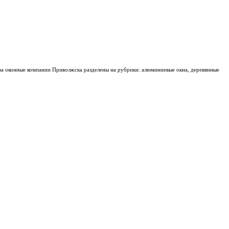
тва оконные компании Приволжска разделены на рубрики: алюминиевые окна, деревянные