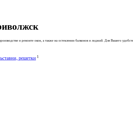
риволжск
оизводстве и ремонте окон, а также на остеклении балконов и лоджий. Для Вашего удобс
1
ьставни, решетки