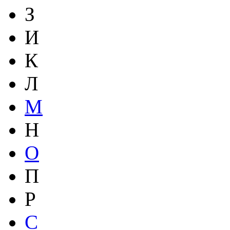
З
И
К
Л
М
Н
О
П
Р
С