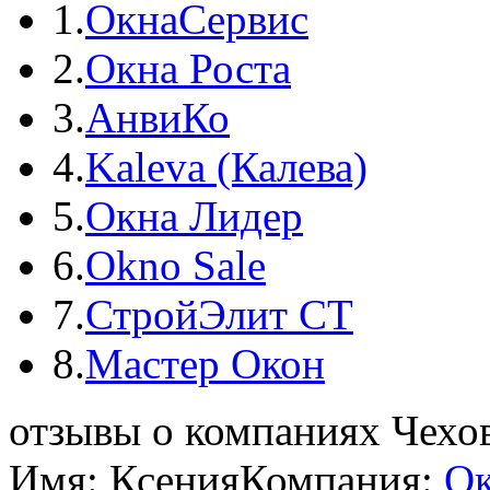
1.
ОкнаСервис
2.
Окна Роста
3.
АнвиКо
4.
Kaleva (Калева)
5.
Окна Лидер
6.
Okno Sale
7.
СтройЭлит СТ
8.
Мастер Окон
отзывы о компаниях Чехо
Имя: Ксения
Компания:
Ок