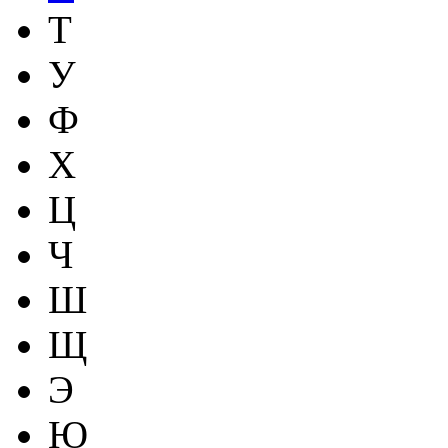
Т
У
Ф
Х
Ц
Ч
Ш
Щ
Э
Ю