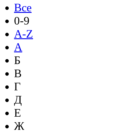
Все
0-9
A-Z
А
Б
В
Г
Д
Е
Ж