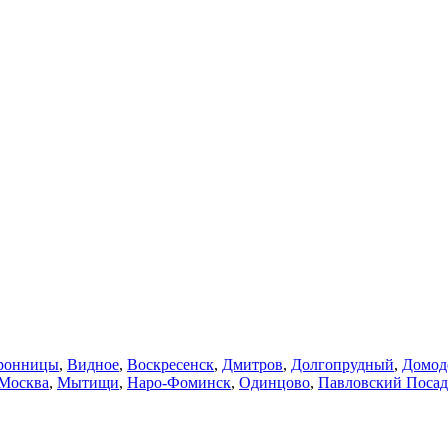
ронницы
,
Видное
,
Воскресенск
,
Дмитров
,
Долгопрудный
,
Домод
Москва
,
Мытищи
,
Наро-Фоминск
,
Одинцово
,
Павловский Посад