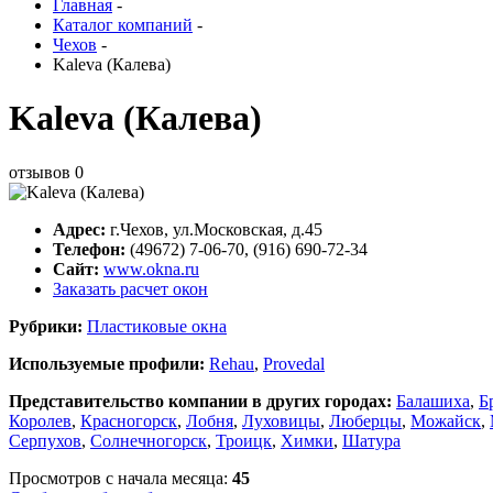
Главная
-
Каталог компаний
-
Чехов
-
Kaleva (Калева)
Kaleva (Калева)
отзывов
0
Адрес:
г.
Чехов
,
ул.Московская, д.45
Телефон:
(49672) 7-06-70, (916) 690-72-34
Сайт:
www.okna.ru
Заказать расчет окон
Рубрики:
Пластиковые окна
Используемые профили:
Rehau
,
Provedal
Представительство компании в других городах:
Балашиха
,
Б
Королев
,
Красногорск
,
Лобня
,
Луховицы
,
Люберцы
,
Можайск
,
Серпухов
,
Солнечногорск
,
Троицк
,
Химки
,
Шатура
Просмотров с начала месяца:
45