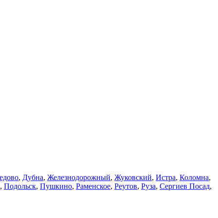
едово
,
Дубна
,
Железнодорожный
,
Жуковский
,
Истра
,
Коломна
,
,
Подольск
,
Пушкино
,
Раменское
,
Реутов
,
Руза
,
Сергиев Посад
,