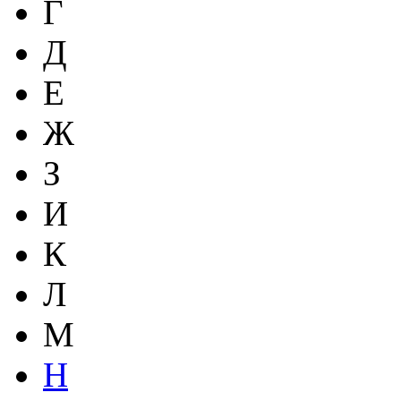
Г
Д
Е
Ж
З
И
К
Л
М
Н