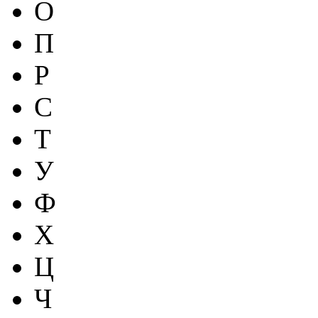
О
П
Р
С
Т
У
Ф
Х
Ц
Ч