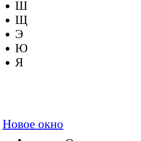
Ш
Щ
Э
Ю
Я
Новое окно