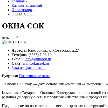
Главная
-
Каталог компаний
-
Новотроицк
-
ОКНА СОК
ОКНА СОК
отзывов
0
Адрес:
г.
Новотроицк
,
ул.Советская, д.27
Телефон:
(3537) 7-96-10
E-mail:
info@oknasok.ru
Сайт:
www.oknasok.ru
Заказать расчет окон
Рубрики:
Пластиковые окна
12 июня 1999 года — дата основания компании «Самарские О
Компания «Самарские Оконные Конструкции» стала одной из пе
развивая дилерскую сеть и предлагая качественный продукт по
Предприятие по изготовлению светопрозрачных конструкций 