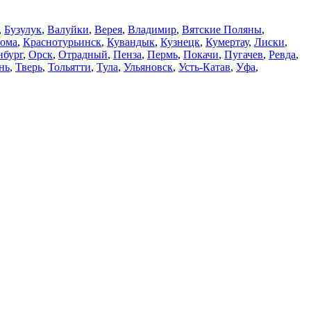
,
Бузулук
,
Валуйки
,
Верея
,
Владимир
,
Вятские Поляны
,
рома
,
Краснотурьинск
,
Кувандык
,
Кузнецк
,
Кумертау
,
Лиски
,
нбург
,
Орск
,
Отрадный
,
Пенза
,
Пермь
,
Покачи
,
Пугачев
,
Ревда
,
нь
,
Тверь
,
Тольятти
,
Тула
,
Ульяновск
,
Усть-Катав
,
Уфа
,