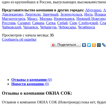
одно из крупнейших в России, выпускающих высококачествен
Представительство компании в других городах:
Абдулино
,
А
Давлеканово
,
Дюртюли
,
Заречный
,
Зеленодольск
,
Инта
,
Йошка
Магнитогорск
,
Миасс
,
Москва
,
Нижнекамск
,
Нижний Новгоро
Россошь
,
Салават
,
Самара
,
Сатка
,
Сибай
,
Сим
,
Слободской
,
Спа
Чайковский
,
Чапаевск
,
Чебаркуль
,
Чебоксары
,
Челябинск
Просмотров с начала месяца:
35
Сообщить об ошибке
Поделиться…
Отзывы о компании
(0)
Новости компании
(0)
Отзывы о компании ОКНА СОК:
Отзывов о компании ОКНА СОК (Новотроицк) пока нет, будьт