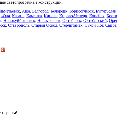
ные светопрозрачные конструкции.
льметьевск
,
Аша
,
Белгород
,
Белорецк
,
Борисоглебск
,
Бугуруслан
р-Ола
,
Казань
,
Каменка
,
Кинель
,
Кирово-Чепецк
,
Копейск
,
Кост
д
,
Новокуйбышевск
,
Новоуральск
,
Октябрьск
,
Октябрьский
,
Оре
сск
,
Ставрополь
,
Старый Оскол
,
Стерлитамак
,
Сухой Лог
,
Сызра
е первым!