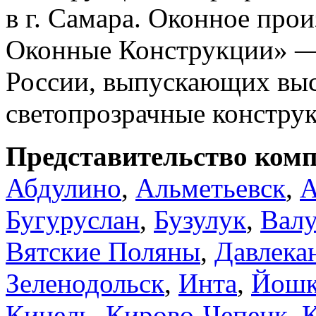
в г. Самара. Оконное про
Оконные Конструкции» —
России, выпускающих вы
светопрозрачные констру
Представительство комп
Абдулино
,
Альметьевск
,
Бугуруслан
,
Бузулук
,
Вал
Вятские Поляны
,
Давлека
Зеленодольск
,
Инта
,
Йошк
Кинель
,
Кирово-Чепецк
,
К