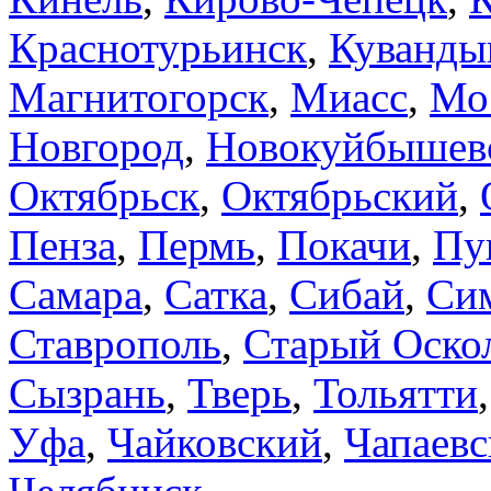
Краснотурьинск
,
Куванды
Магнитогорск
,
Миасс
,
Мо
Новгород
,
Новокуйбышев
Октябрьск
,
Октябрьский
,
Пенза
,
Пермь
,
Покачи
,
Пу
Самара
,
Сатка
,
Сибай
,
Си
Ставрополь
,
Старый Оско
Сызрань
,
Тверь
,
Тольятти
Уфа
,
Чайковский
,
Чапаевс