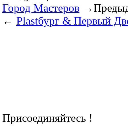
Город Мастеров
→
Предыд
←
Plastбург & Первый Д
Присоединяйтесь !