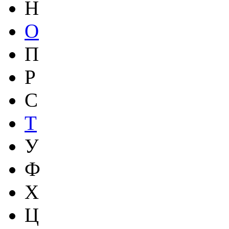
Н
О
П
Р
С
Т
У
Ф
Х
Ц