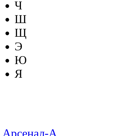
Ч
Ш
Щ
Э
Ю
Я
Арсенал-А