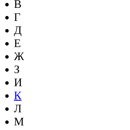
В
Г
Д
Е
Ж
З
И
К
Л
М