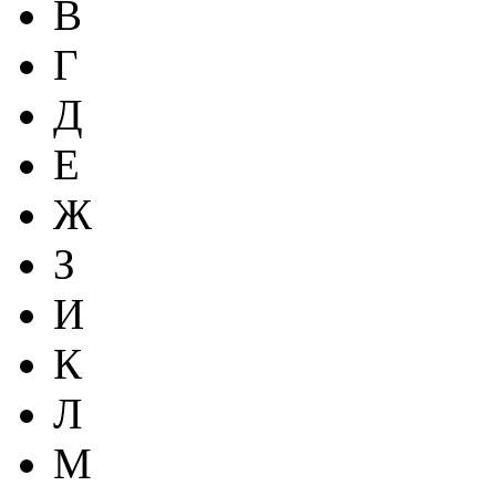
В
Г
Д
Е
Ж
З
И
К
Л
М