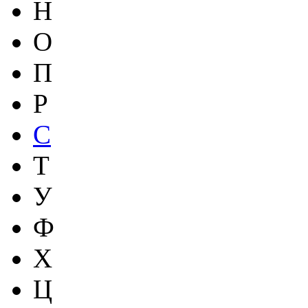
Н
О
П
Р
С
Т
У
Ф
Х
Ц