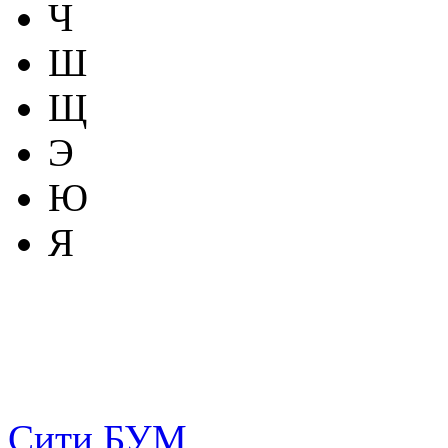
Ч
Ш
Щ
Э
Ю
Я
Сити БУМ