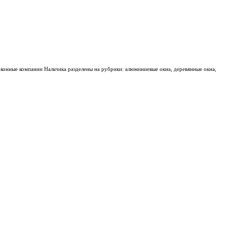
оконные компании Нальчика разделены на рубрики: алюминиевые окна, деревянные окна,