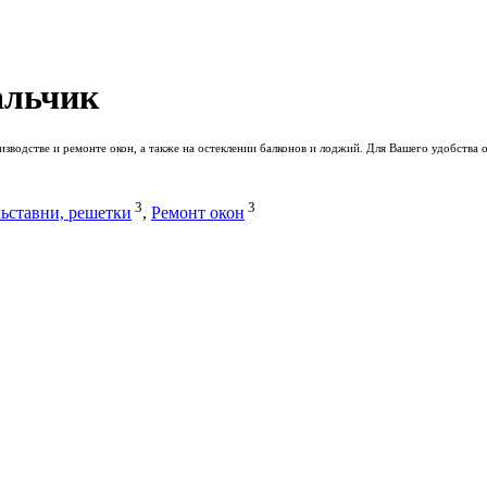
альчик
зводстве и ремонте окон, а также на остеклении балконов и лоджий. Для Вашего удобства 
3
3
ьставни, решетки
,
Ремонт окон