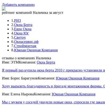
Добавить компанию
рейтинг компаний Нальчика за август
1.
РИЗ
2.
Окна Берта
3.
Евро Окна
4.
Окна Юг
5.
Светоч
6.
Окнасервис.рф
7.
Строймонтаж
8.
Южная Оконная Компания
отзывы о компаниях Нальчика
Имя: ЭТМ
Компания:
Окна Берта
Я первый раз купила окна берта 2010 г прекрасно установили и 
Имя: Борис Барагунов
Компания:
Южная Оконная Компания
Хочу выразить благодарность и бригаде монтажников фирмы. Ср
Имя: Елена Нырова
Компания:
Южная Оконная Компания
Мы с мужем у соседей увидели новые окна, спросили где заказы