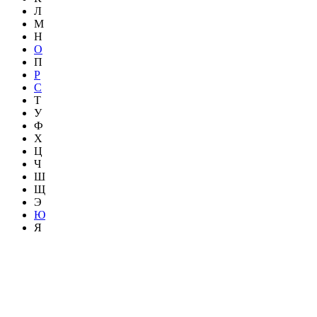
Л
М
Н
О
П
Р
С
Т
У
Ф
Х
Ц
Ч
Ш
Щ
Э
Ю
Я