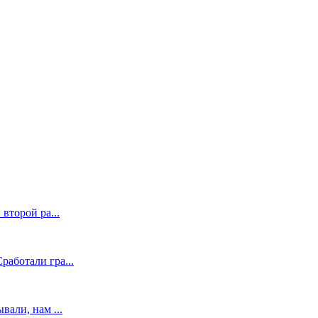
второй ра...
аботали гра...
вали, нам ...