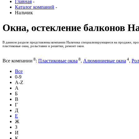
Главная
-
Каталог компаний
-
Нальчик
Окна, остекление балконов Н
В данном разделе представлены компании Нальчика специализирующиеся на продаже, прои
пластиковые окна, рольставни и решетки, ремонт окон.
8
8
4
Все компании
:
Пластиковые окна
,
Алюминиевые окна
,
Рол
Все
0-9
A-Z
А
Б
В
Г
Д
Е
Ж
З
И
К