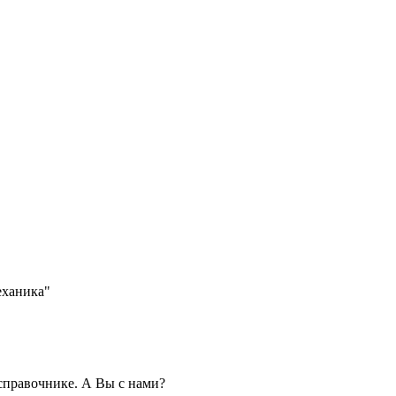
механика"
правочнике. А Вы с нами?