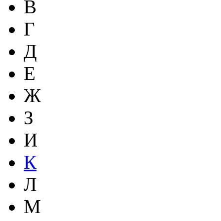
В
Г
Д
Е
Ж
З
И
К
Л
М