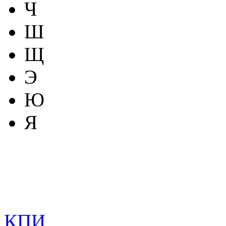
Ч
Ш
Щ
Э
Ю
Я
КПИ