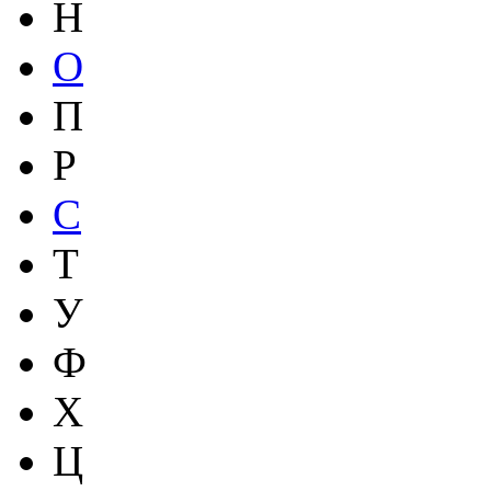
Н
О
П
Р
С
Т
У
Ф
Х
Ц