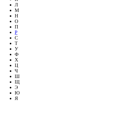
Л
М
Н
О
П
Р
С
Т
У
Ф
Х
Ц
Ч
Ш
Щ
Э
Ю
Я