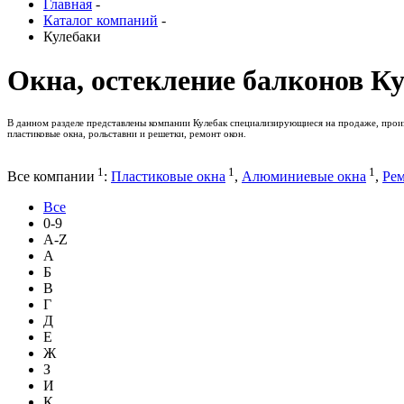
Главная
-
Каталог компаний
-
Кулебаки
Окна, остекление балконов К
В данном разделе представлены компании Кулебак специализирующиеся на продаже, произв
пластиковые окна, рольставни и решетки, ремонт окон.
1
1
1
Все компании
:
Пластиковые окна
,
Алюминиевые окна
,
Рем
Все
0-9
A-Z
А
Б
В
Г
Д
Е
Ж
З
И
К