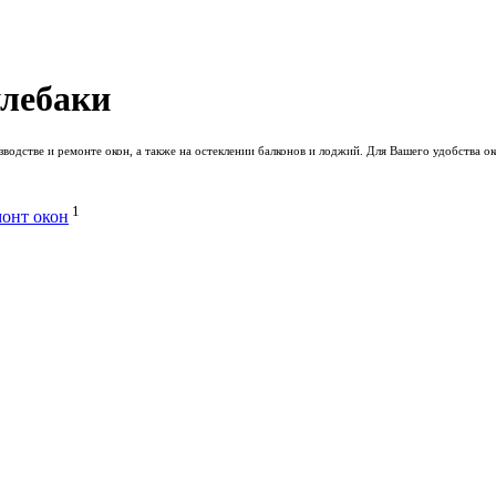
улебаки
одстве и ремонте окон, а также на остеклении балконов и лоджий. Для Вашего удобства о
1
онт окон