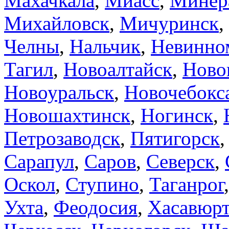
Махачкала
,
Миасс
,
Минер
Михайловск
,
Мичуринск
,
Челны
,
Нальчик
,
Невинно
Тагил
,
Новоалтайск
,
Ново
Новоуральск
,
Новочебокс
Новошахтинск
,
Ногинск
,
Петрозаводск
,
Пятигорск
Сарапул
,
Саров
,
Северск
,
Оскол
,
Ступино
,
Таганрог
Ухта
,
Феодосия
,
Хасавюрт