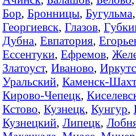
Бор
,
Бронницы
,
Бугульма
Георгиевск
,
Глазов
,
Губки
Дубна
,
Евпатория
,
Егорье
Ессентуки
,
Ефремов
,
Желе
Златоуст
,
Иваново
,
Иркут
Уральский
,
Каменск-Шах
Кирово-Чепецк
,
Киселевс
Кстово
,
Кузнецк
,
Кунгур
,
Кузнецкий
,
Липецк
,
Лобн