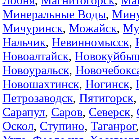
Лобня
,
Магнитогорск
,
Ма
Минеральные Воды
,
Мину
Мичуринск
,
Можайск
,
Му
Нальчик
,
Невинномысск
,
Новоалтайск
,
Новокуйбы
Новоуральск
,
Новочебокс
Новошахтинск
,
Ногинск
,
Петрозаводск
,
Пятигорск
Сарапул
,
Саров
,
Северск
,
Оскол
,
Ступино
,
Таганрог