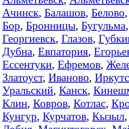
Ачинск
,
Балашов
,
Белово
Бор
,
Бронницы
,
Бугульма
Георгиевск
,
Глазов
,
Губки
Дубна
,
Евпатория
,
Егорье
Ессентуки
,
Ефремов
,
Желе
Златоуст
,
Иваново
,
Иркут
Уральский
,
Канск
,
Кинеш
Клин
,
Ковров
,
Котлас
,
Кр
Кунгур
,
Курчатов
,
Кызыл