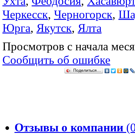
Ухта
,
Феодосия
,
Хасавюрт
Черкесск
,
Черногорск
,
Ша
Юрга
,
Якутск
,
Ялта
Просмотров с начала мес
Сообщить об ошибке
Поделиться…
Отзывы о компании
(0